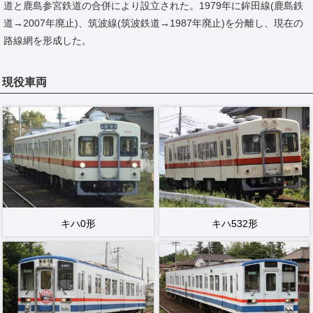
道と鹿島参宮鉄道の合併により設立された。1979年に鉾田線(鹿島鉄
道→2007年廃止)、筑波線(筑波鉄道→1987年廃止)を分離し、現在の
路線網を形成した。
現役車両
キハ0形
キハ532形