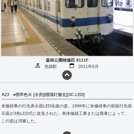
森林公園検修区 8111F
池袋駅
2011年6月
A23
●
標準色Ⅲ [冷房][標識灯撤去][3C-LED]
未修繕車の行先表示器LED化後の姿。1998年に未修繕車の前面行先表
示器が3色LED式に改造された。車体修繕工事または廃車によって、
この姿は消滅した。