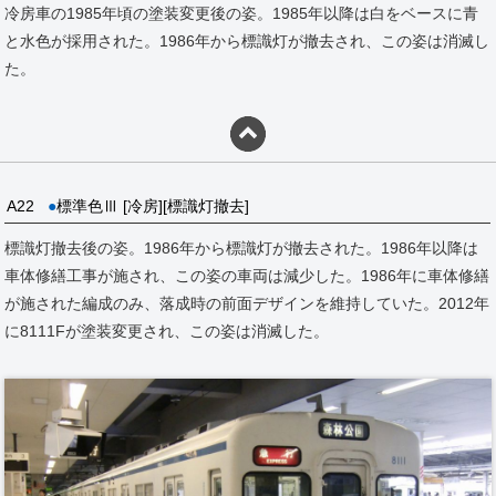
冷房車の1985年頃の塗装変更後の姿。1985年以降は白をベースに青
と水色が採用された。1986年から標識灯が撤去され、この姿は消滅し
た。
A22
●
標準色Ⅲ [冷房][標識灯撤去]
標識灯撤去後の姿。1986年から標識灯が撤去された。1986年以降は
車体修繕工事が施され、この姿の車両は減少した。1986年に車体修繕
が施された編成のみ、落成時の前面デザインを維持していた。2012年
に8111Fが塗装変更され、この姿は消滅した。