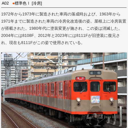
A02
●
標準色Ⅰ [冷房]
1972年から1973年に製造された車両の落成時および、1963年から
1971年までに製造された車両の冷房化改造後の姿。屋根上に冷房装置
が搭載された。1980年代に塗装変更が施され、この姿は消滅した。
2004年には8108F、2012年と2023年には8111Fが旧塗装に復元さ
れ、現在も8111Fがこの姿で使用されている。