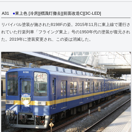
A31
●
東上色 [冷房][標識灯撤去][前面改造C][3C-LED]
リバイバル塗装が施された8198Fの姿。2015年11月に東上線で運行さ
れていた行楽列車「フライング東上」号の1950年代の塗装が復元され
た。2019年に塗装変更され、この姿は消滅した。