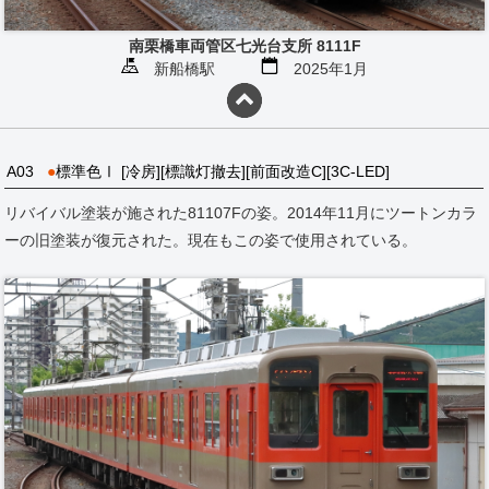
南栗橋車両管区七光台支所 8111F
新船橋駅
2025年1月
A03
●
標準色Ⅰ [冷房][標識灯撤去][前面改造C][3C-LED]
リバイバル塗装が施された81107Fの姿。2014年11月にツートンカラ
ーの旧塗装が復元された。現在もこの姿で使用されている。