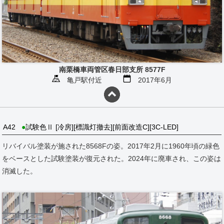
南栗橋車両管区春日部支所 8577F
亀戸駅付近
2017年6月
A42
●
試験色Ⅱ [冷房][標識灯撤去][前面改造C][3C-LED]
リバイバル塗装が施された8568Fの姿。2017年2月に1960年頃の緑色
をベースとした試験塗装が復元された。2024年に廃車され、この姿は
消滅した。