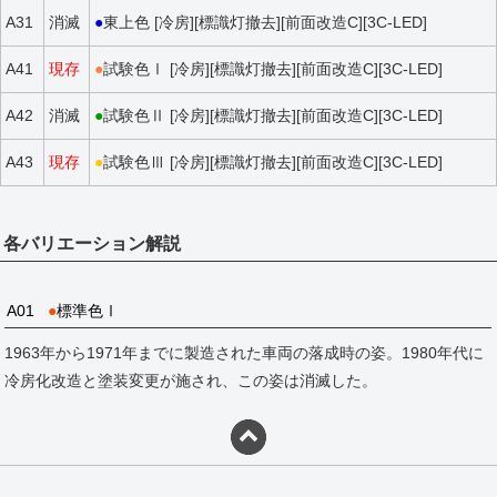
A31
消滅
●
東上色 [冷房][標識灯撤去][前面改造C][3C-LED]
A41
現存
●
試験色Ⅰ [冷房][標識灯撤去][前面改造C][3C-LED]
A42
消滅
●
試験色Ⅱ [冷房][標識灯撤去][前面改造C][3C-LED]
A43
現存
●
試験色Ⅲ [冷房][標識灯撤去][前面改造C][3C-LED]
各バリエーション解説
A01
●
標準色Ⅰ
1963年から1971年までに製造された車両の落成時の姿。1980年代に
冷房化改造と塗装変更が施され、この姿は消滅した。