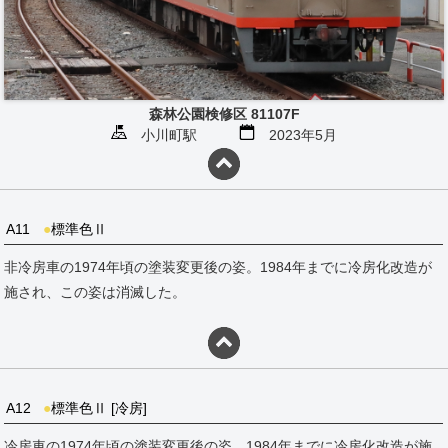
森林公園検修区 81107F
小川町駅
2023年5月
A11
●
標準色Ⅱ
非冷房車の1974年頃の塗装変更後の姿。1984年までに冷房化改造が
施され、この姿は消滅した。
A12
●
標準色Ⅱ [冷房]
冷房車の1974年頃の塗装変更後の姿。1984年までに冷房化改造が施