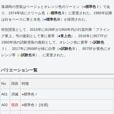
落成時の塗装はベージュとオレンジ色のツートン（
●
標準色Ⅰ
）であ
り、1974年頃にクリーム色（
●
標準色Ⅱ
）に変更された。1985年以降
は白をベースに青と水色（
●
標準色Ⅲ
）が採用された。
特別塗装として、2015年に8198Fが1950年代の行楽列車「フライン
グ東上」号の復刻として青に黄帯（
●
東上色
）、2016年に8577Fが
1960年頃の試験塗装の復刻として、オレンジ色に黄帯（
●
試験色
Ⅰ
）、2017年に8568Fが緑に白帯（
●
試験色Ⅱ
）、8575Fが黄色にオ
レンジ帯（
●
試験色Ⅲ
）、に変更された。
バリエーション一覧
No.
現状
特徴
A01
消滅
●
標準色Ⅰ
A02
現存
●
標準色Ⅰ [冷房]