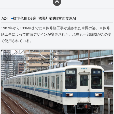
A24
●
標準色Ⅲ [冷房][標識灯撤去][前面改造A]
1987年から1996年までに車体修繕工事が施された車両の姿。車体修
繕工事によって前面デザインが変更された。現在も一部編成がこの姿
で使用されている。