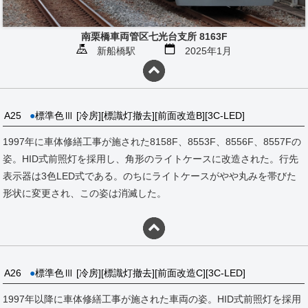
南栗橋車両管区七光台支所 8163F
新船橋駅
2025年1月
A25
●
標準色Ⅲ [冷房][標識灯撤去][前面改造B][3C-LED]
1997年に車体修繕工事が施された8158F、8553F、8556F、8557Fの
姿。HID式前照灯を採用し、角形のライトケースに改造された。行先
表示器は3色LED式である。のちにライトケースがやや丸みを帯びた
形状に変更され、この姿は消滅した。
A26
●
標準色Ⅲ [冷房][標識灯撤去][前面改造C][3C-LED]
1997年以降に車体修繕工事が施された車両の姿。HID式前照灯を採用