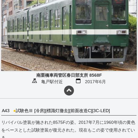
南栗橋車両管区春日部支所 8568F
亀戸駅付近
2017年6月
A43
●
試験色Ⅲ [冷房][標識灯撤去][前面改造C][3C-LED]
リバイバル塗装が施された8575Fの姿。2017年7月に1960年頃の黄色
をベースとした試験塗装が復元された。現在もこの姿で使用されてい
る。