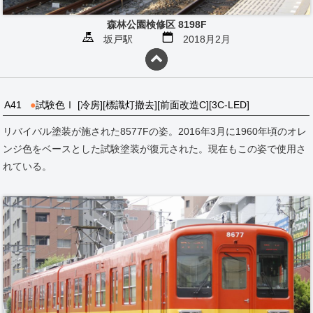
森林公園検修区 8198F
坂戸駅
2018月2月
A41
●
試験色Ⅰ [冷房][標識灯撤去][前面改造C][3C-LED]
リバイバル塗装が施された8577Fの姿。2016年3月に1960年頃のオレ
ンジ色をベースとした試験塗装が復元された。現在もこの姿で使用さ
れている。