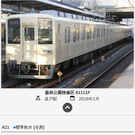
森林公園検修区 81111F
坂戸駅
2018年2月
A21
●
標準色Ⅲ [冷房]