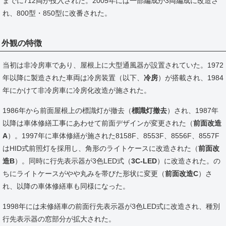
までに712両が投入された。2005年には一部編成が3両編成に改造さ
れ、800型・850型に改番された。
外観の特徴
当初は非冷房車であり、屋根上に大型通風器が設置されていた。1972
年以降に製造された車両は冷房装置（以下、
冷房
）が搭載され、1984
年にかけて非冷房車に冷房化改造が施された。
1986年から前面屋根上の標識灯が撤去（
標識灯撤去
）され、1987年
以降は車体修繕工事にあわせて前面デザインが変更された（
前面改造
A
）。1997年に車体修繕が施された8158F、8553F、8556F、8557F
はHID式前照灯を採用し、角形のライトケースに改造された（
前面改
造B
）。同時に行先表示器が3色LED式（
3C-LED
）に改造された。の
ちにライトケースがやや丸みを帯びた形状に変更（
前面改造C
）さ
れ、以降の車体修繕車も同様になった。
1998年には未修繕車の前面行先表示器が3色LED式に改造され、種別
行先表示器の窓部分が拡大された。